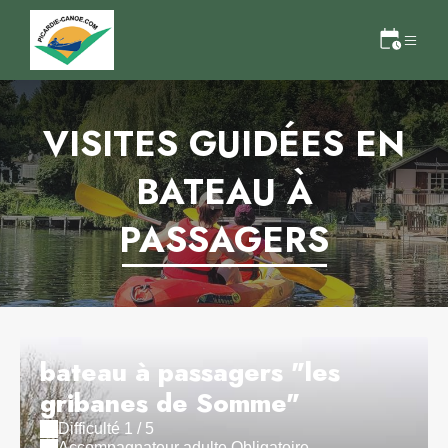
VISITES GUIDÉES EN
BATEAU À
PASSAGERS
bateau à passagers "les
gribanes de Somme"
Difficulté 1 / 5
Accompagnateur adulte Obligatoire